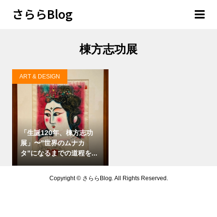
さららBlog
棟方志功展
ART & DESIGN
「生誕120年、棟方志功
展」〜”世界のムナカ
タ”になるまでの道程を...
Copyright ©
さららBlog. All Rights Reserved.