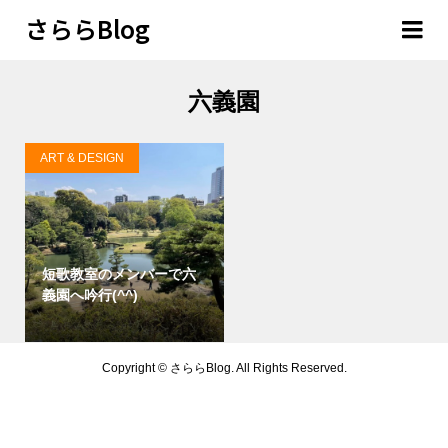
さららBlog
六義園
ART & DESIGN
短歌教室のメンバーで六
義園へ吟行(^^)
Copyright ©
さららBlog. All Rights Reserved.