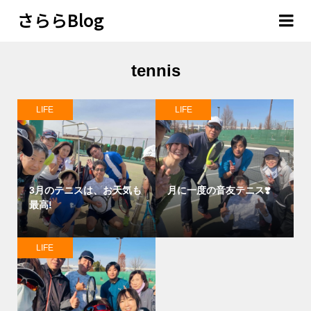
さららBlog
tennis
LIFE
LIFE
3月のテニスは、お天気も
月に一度の音友テニス❣️
最高!
LIFE