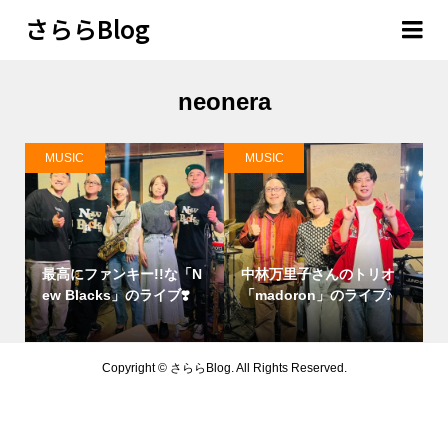
さららBlog
neonera
MUSIC
MUSIC
最高にファンキー!!な「N
中林万里子さんのトリオ
ew Blacks」のライブ❣️
「madoron」のライブ♪
Copyright ©
さららBlog. All Rights Reserved.