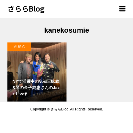
さららBlog
kanekosumie
MUSIC
NYで活躍中のVo&三味線
&琴の金子純恵さんのJaz
z Live❣️
Copyright ©
さららBlog. All Rights Reserved.