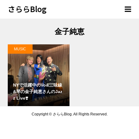
さららBlog
金子純恵
MUSIC
NYで活躍中のVo&三味線
&琴の金子純恵さんのJaz
z Live❣️
Copyright ©
さららBlog. All Rights Reserved.