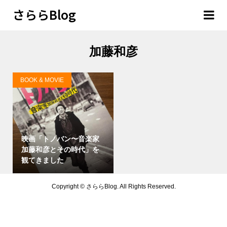
さららBlog
加藤和彦
BOOK & MOVIE
映画「トノバン〜音楽家
加藤和彦とその時代」を
観てきました
Copyright ©
さららBlog. All Rights Reserved.