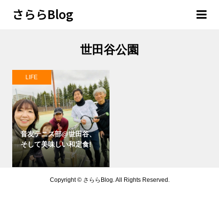
さららBlog
世田谷公園
LIFE
音友テニス部@世田谷、
そして美味しい和定食!
Copyright ©
さららBlog. All Rights Reserved.