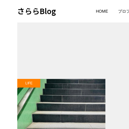
さららBlog
HOME
プロ
LIFE